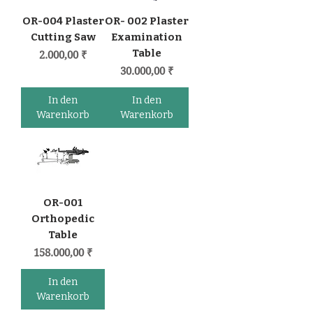
OR-004 Plaster
OR- 002 Plaster
Cutting Saw
Examination
Table
Preis
2.000,00 ₹
Preis
30.000,00 ₹
In den
In den
Warenkorb
Warenkorb
OR-001
Orthopedic
Table
Preis
158.000,00 ₹
In den
Warenkorb