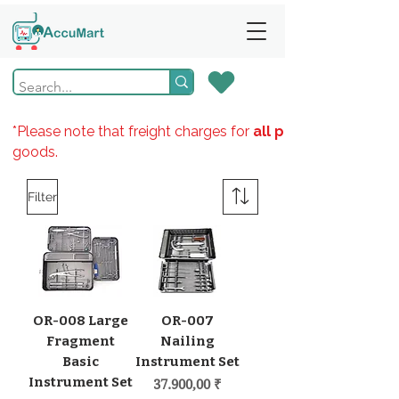
*Please note that freight charges for
all products
goods.
Filter
OR-008 Large
OR-007
Fragment
Nailing
Basic
Instrument Set
Instrument Set
Preis
37.900,00 ₹