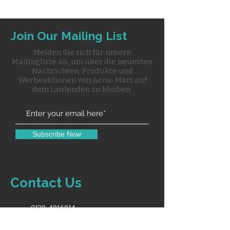
Join Our Mailing List
Melden Sie sich für unsere
Mailingliste an, um über die neuesten
Nachrichten, Produkte und
Werbeaktionen von Accu-Mart auf
dem Laufenden zu bleiben.
Subscribe Now
Contact Us
0120-4916914
info@accuremedical.in