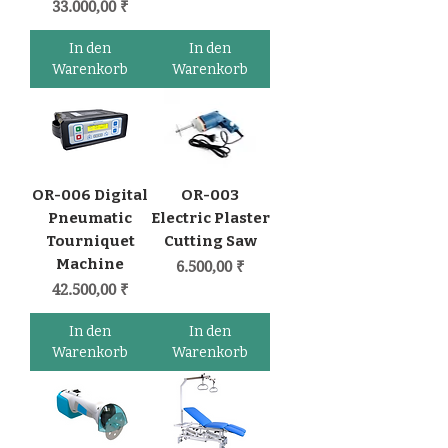
Preis
33.000,00 ₹
In den
In den
Warenkorb
Warenkorb
OR-006 Digital
OR-003
Pneumatic
Electric Plaster
Tourniquet
Cutting Saw
Machine
Preis
6.500,00 ₹
Preis
42.500,00 ₹
In den
In den
Warenkorb
Warenkorb