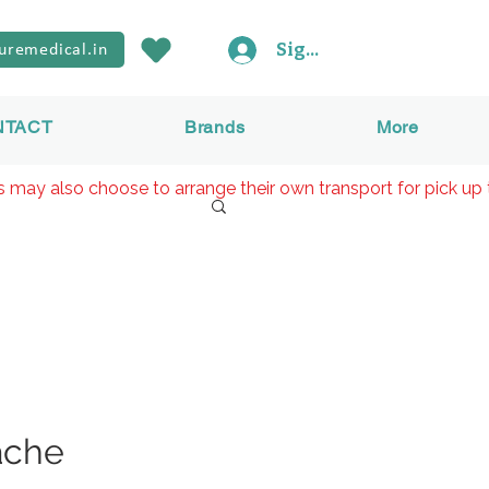
Sign In
uremedical.in
NTACT
Brands
More
rs may also choose to arrange their own transport for pick up 
ache