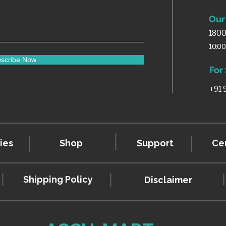
Our 
1800
10:0
scribe Now
For
+91
ies
Shop
Support
Cer
Shipping Policy
Disclaimer