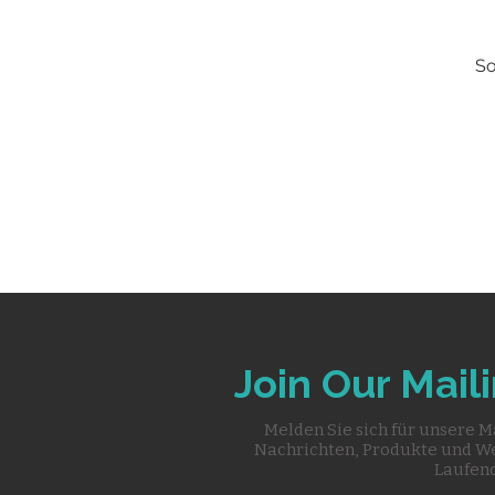
So
Join Our Maili
Melden Sie sich für unsere M
Nachrichten, Produkte und W
Laufend