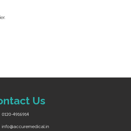
er.
ontact Us
0120-4916914
info@accuremedical.in