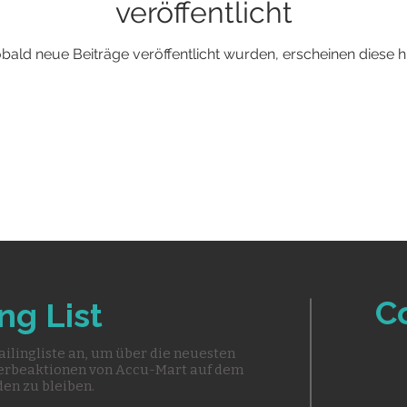
veröffentlicht
bald neue Beiträge veröffentlicht wurden, erscheinen diese hi
C
ng List
ailingliste an, um über die neuesten
erbeaktionen von Accu-Mart auf dem
en zu bleiben.