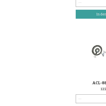
In de
ACL-88
Sch
Pr
122