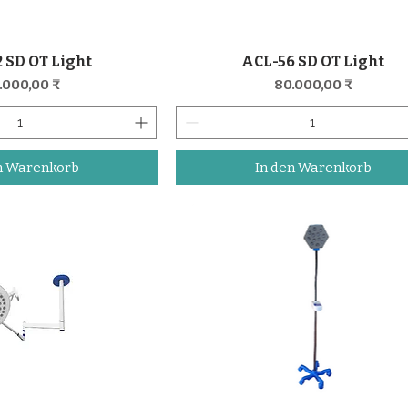
 SD OT Light
ACL-56 SD OT Light
nellansicht
Schnellansicht
eis
Preis
.000,00 ₹
80.000,00 ₹
n Warenkorb
In den Warenkorb