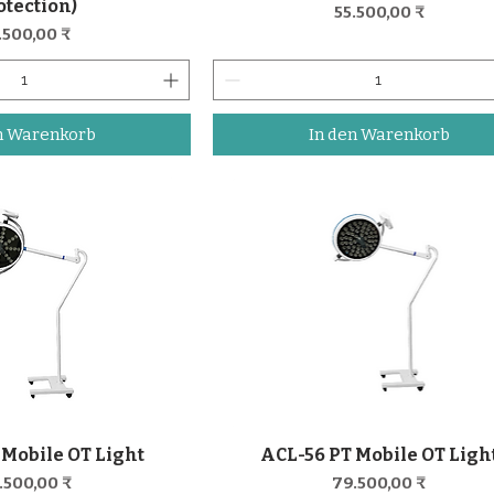
otection)
Preis
55.500,00 ₹
eis
.500,00 ₹
n Warenkorb
In den Warenkorb
 Mobile OT Light
ACL-56 PT Mobile OT Ligh
nellansicht
Schnellansicht
eis
Preis
.500,00 ₹
79.500,00 ₹