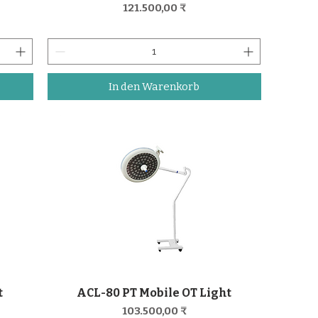
Preis
121.500,00 ₹
In den Warenkorb
t
ACL-80 PT Mobile OT Light
Schnellansicht
Preis
103.500,00 ₹