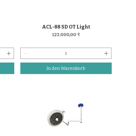
ACL-88 SD OT Light
Schnellansicht
Preis
122.000,00 ₹
In den Warenkorb