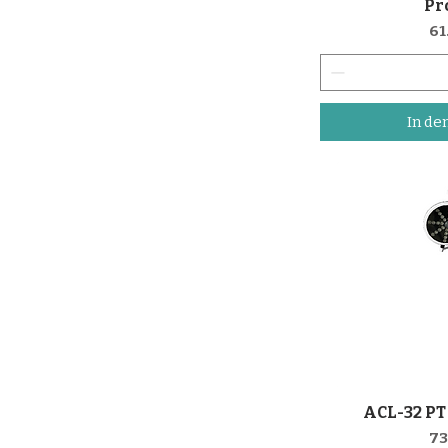
Pr
Pr
61
In de
ACL-32 PT
Sch
Pr
73