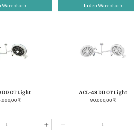
n Warenkorb
In den Warenkorb
 DD OT Light
ACL-48 DD OT Light
nellansicht
Schnellansicht
is
Preis
.000,00 ₹
80.000,00 ₹