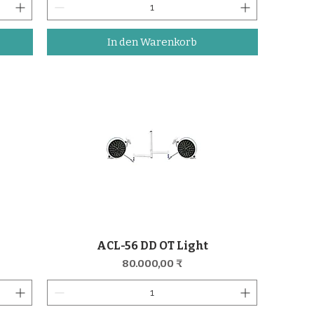
In den Warenkorb
ACL-56 DD OT Light
Schnellansicht
Preis
80.000,00 ₹