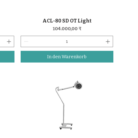
ACL-80 SD OT Light
Schnellansicht
Preis
104.000,00 ₹
In den Warenkorb