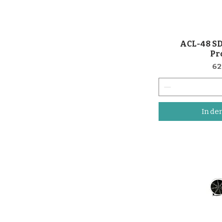
ACL-48 SD
Sch
Pr
Pr
62
In de