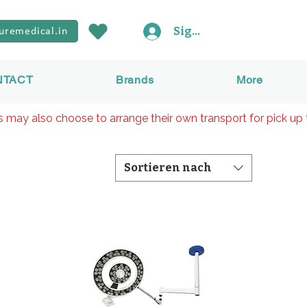
Sign In
uremedical.in
NTACT
Brands
More
rs may also choose to arrange their own transport for pick up 
Sortieren nach