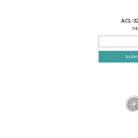
ACL-32
Sch
Pr
74
In de