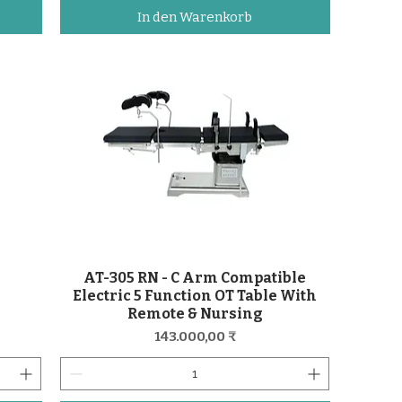
In den Warenkorb
AT-305 RN - C Arm Compatible
Schnellansicht
Electric 5 Function OT Table With
Remote & Nursing
Preis
143.000,00 ₹