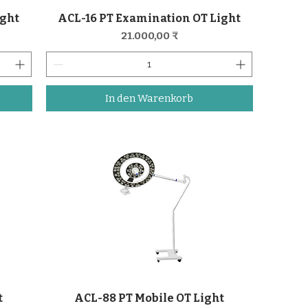
ight
ACL-16 PT Examination OT Light
Schnellansicht
Preis
21.000,00 ₹
In den Warenkorb
t
ACL-88 PT Mobile OT Light
Schnellansicht