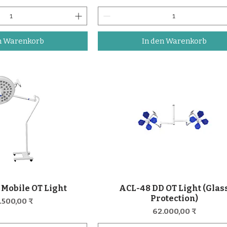
n Warenkorb
In den Warenkorb
 Mobile OT Light
ACL-48 DD OT Light (Glas
nellansicht
Schnellansicht
Protection)
eis
.500,00 ₹
Preis
62.000,00 ₹