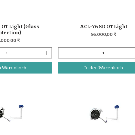
 OT Light (Glass
ACL-76 SD OT Light
nellansicht
Schnellansicht
otection)
Preis
56.000,00 ₹
eis
.000,00 ₹
n Warenkorb
In den Warenkorb