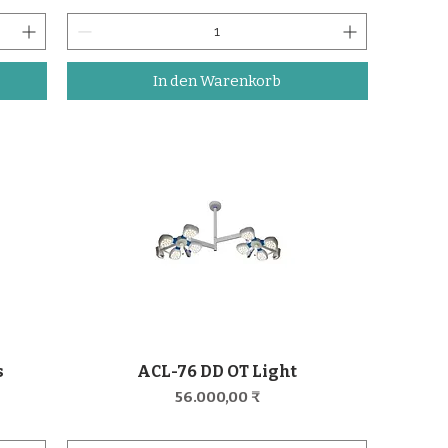
In den Warenkorb
s
ACL-76 DD OT Light
Schnellansicht
Preis
56.000,00 ₹