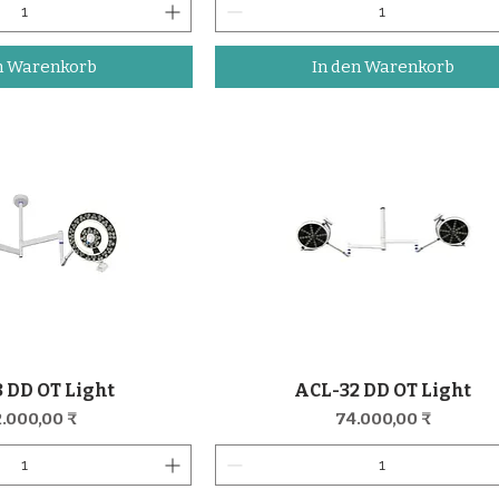
n Warenkorb
In den Warenkorb
 DD OT Light
ACL-32 DD OT Light
nellansicht
Schnellansicht
eis
Preis
.000,00 ₹
74.000,00 ₹