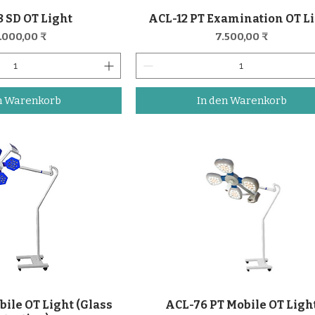
 SD OT Light
ACL-12 PT Examination OT L
nellansicht
Schnellansicht
eis
Preis
.000,00 ₹
7.500,00 ₹
n Warenkorb
In den Warenkorb
ile OT Light (Glass
ACL-76 PT Mobile OT Ligh
nellansicht
Schnellansicht