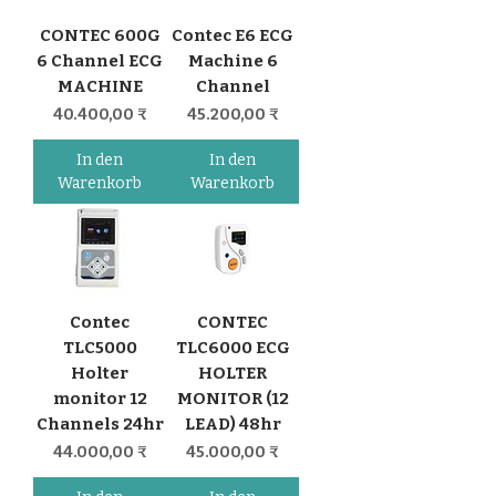
CONTEC 600G
Contec E6 ECG
6 Channel ECG
Machine 6
MACHINE
Channel
Preis
Preis
40.400,00 ₹
45.200,00 ₹
In den
In den
Warenkorb
Warenkorb
Contec
CONTEC
TLC5000
TLC6000 ECG
Holter
HOLTER
monitor 12
MONITOR (12
Channels 24hr
LEAD) 48hr
Preis
Preis
44.000,00 ₹
45.000,00 ₹