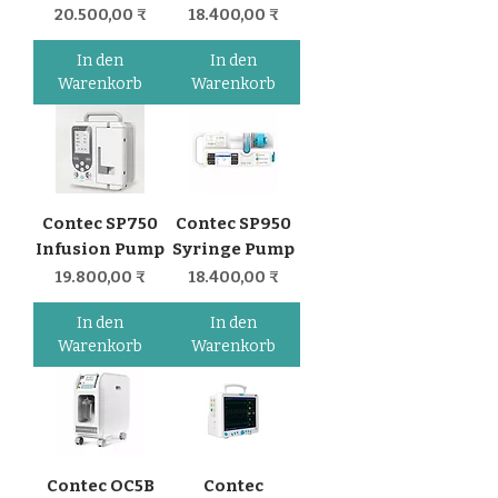
Preis
Preis
20.500,00 ₹
18.400,00 ₹
In den
In den
Warenkorb
Warenkorb
Contec SP750
Contec SP950
Infusion Pump
Syringe Pump
Preis
Preis
19.800,00 ₹
18.400,00 ₹
In den
In den
Warenkorb
Warenkorb
Contec OC5B
Contec