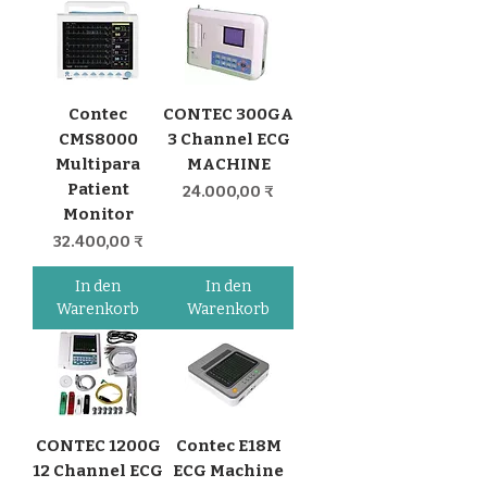
Contec
CONTEC ‎300GA
CMS8000
3 Channel ECG
Multipara
MACHINE
Patient
Preis
24.000,00 ₹
Monitor
Preis
32.400,00 ₹
In den
In den
Warenkorb
Warenkorb
CONTEC 1200G
Contec E18M
12 Channel ECG
ECG Machine