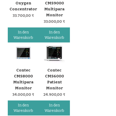
Oxygen
CMS9000
Concentrator
Multipara
Monitor
Preis
33.700,00 ₹
Preis
33.000,00 ₹
In den
In den
Warenkorb
Warenkorb
Contec
Contec
CMS8000
CMS6000
Multipara
Patient
Monitor
Monitor
Preis
Preis
34.000,00 ₹
24.900,00 ₹
In den
In den
Warenkorb
Warenkorb