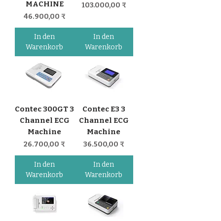
MACHINE
Preis
103.000,00 ₹
Preis
46.900,00 ₹
In den
In den
Warenkorb
Warenkorb
Contec 300GT 3
Contec E3 3
Channel ECG
Channel ECG
Machine
Machine
Preis
Preis
26.700,00 ₹
36.500,00 ₹
In den
In den
Warenkorb
Warenkorb