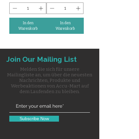
In den
In den
Warenkorb
Warenkorb
Join Our Mailing List
Melden Sie sich für unsere
Mailingliste an, um über die neuesten
Nachrichten, Produkte und
Werbeaktionen von Accu-Mart auf
dem Laufenden zu bleiben.
Subscribe Now