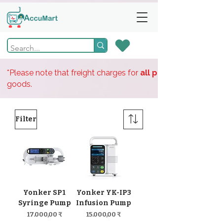
*Please note that freight charges for
all products
goods.
Filter
Yonker SP1
Yonker YK-IP3
Syringe Pump
Infusion Pump
Preis
Preis
17.000,00 ₹
15.000,00 ₹