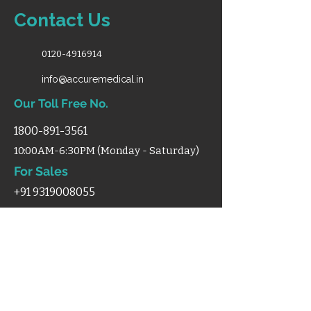
Contact Us
0120-4916914
info@accuremedical.in
Our Toll Free No.
1800-891-3561
10:00AM-6:30PM (Monday - Saturday)
For Sales
+91 9319008055
Shop
Home
Categories
Support
Certificates
Blog
Terms & Condition
Disclaimer