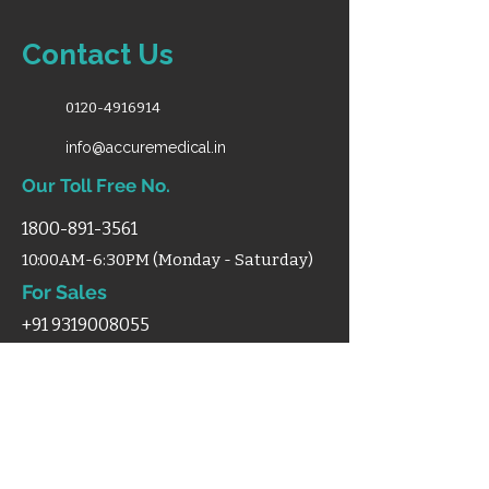
Contact Us
0120-4916914
info@accuremedical.in
Our Toll Free No.
1800-891-3561
10:00AM-6:30PM (Monday - Saturday)
For Sales
+91 9319008055
Shop
Home
Categories
Support
Certificates
Blog