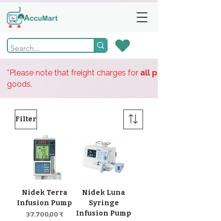
*Please note that freight charges for
all products
goods.
Filter
Nidek Terra
Nidek Luna
Infusion Pump
Syringe
Infusion Pump
Preis
37.700,00 ₹