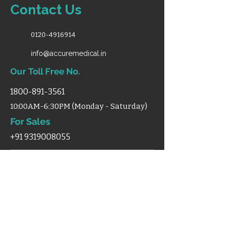
Contact Us
0120-4916914
info@accuremedical.in
Our Toll Free No.
1800-891-3561
10:00AM-6:30PM (Monday - Saturday)
For Sales
+91 9319008055
Shop
Home
Categories
Support
Certificates
Blog
Terms & Condition
Disclaimer