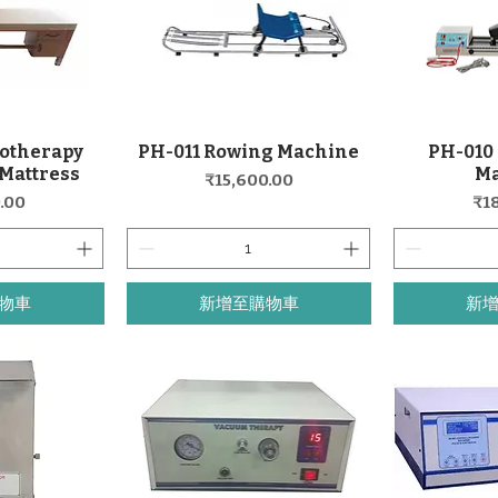
iotherapy
PH-011 Rowing Machine
PH-010 
覽
快速瀏覽
 Mattress
M
價格
₹15,600.00
價
.00
₹1
物車
新增至購物車
新