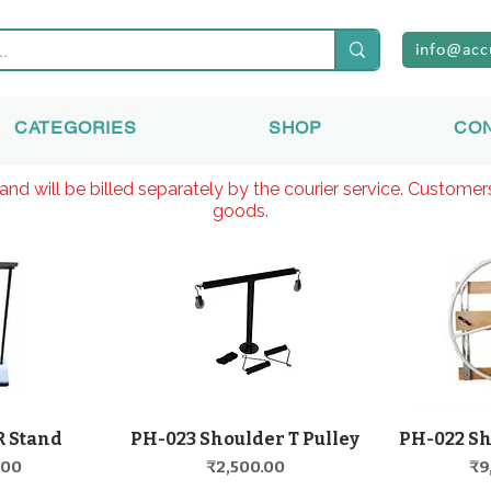
info@acc
CATEGORIES
SHOP
CO
and will be billed separately by the courier service. Custome
goods.
R Stand
PH-023 Shoulder T Pulley
PH-022 S
覽
快速瀏覽
價格
價
.00
₹2,500.00
₹9