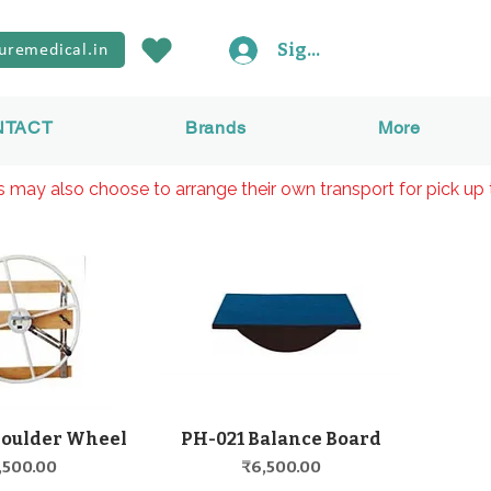
Sign In
uremedical.in
NTACT
Brands
More
rs may also choose to arrange their own transport for pick up 
houlder Wheel
PH-021 Balance Board
快速瀏覽
快速瀏覽
格
價格
,500.00
₹6,500.00