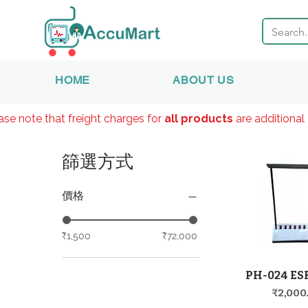
HOME
ABOUT US
ase note that freight charges for
all products
are additional 
篩選方式
價格
₹1,500
₹72,000
PH-024 ES
快速瀏
價格
₹2,000