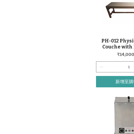
PH-012 Phys
快速瀏
Couche with
價格
₹14,000
新增至購