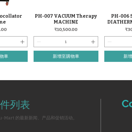
ocollator
PH-007 VACUUM Therapy
PH-006
覽
快速瀏覽
ne
MACHINE
DIATHERM
價格
價
.00
₹10,500.00
₹3
物車
新增至購物車
新
C
件列表
u-Mart 的最新新闻、产品和促销活动。