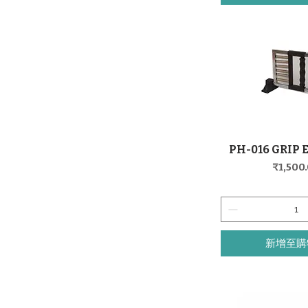
PH-016 GRIP 
快速瀏
價格
₹1,500
新增至購