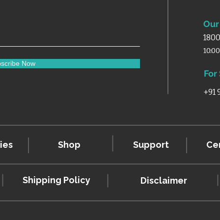
Our 
1800
10:0
scribe Now
For
+91
ies
Shop
Support
Cer
Shipping Policy
Disclaimer