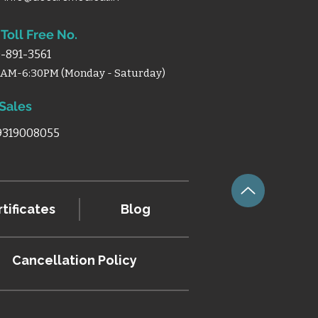
Toll Free No.
-891-3561
0AM-6:30PM (Monday - Saturday)
 Sales
 9319008055
tificates
Blog
Cancellation
Policy