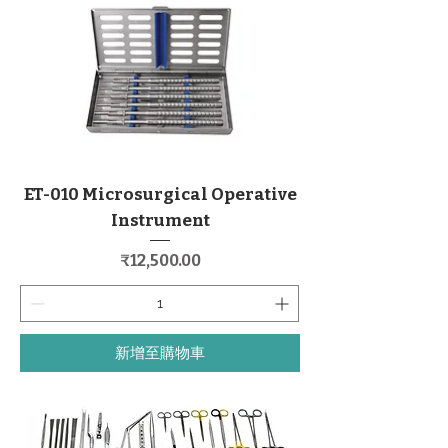
ET-010 Microsurgical Operative
Instrument
價格
₹12,500.00
新增至購物車