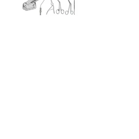
ET-009 SMR Set ENT
價格
₹6,500.00
新增至購物車
加入我们的邮件列表
注册我们的邮件列表，了解 Accu-Mart 的
最新新闻、产品和促销活动。