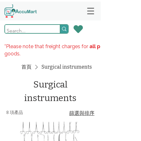
*Please note that freight charges for
all products
goods.
首頁
Surgical instruments
Surgical
instruments
8 項產品
篩選與排序