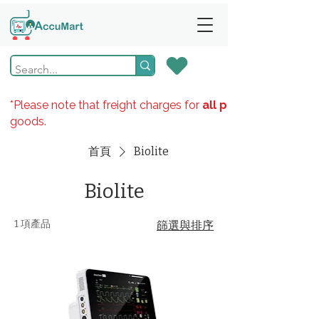
*Please note that freight charges for
all products
goods.
首頁
Biolite
Biolite
1 項產品
篩選與排序