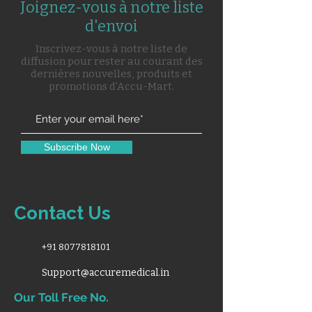
Joignez-vous à notre liste
d'envoi
Inscrivez-vous à notre liste de
diffusion pour rester au courant des
dernières nouvelles, produits et
promotions d'Accu-Mart.
Subscribe Now
Contact Us
+91 8077818101
Support@accuremedical.in
Our Toll Free No.