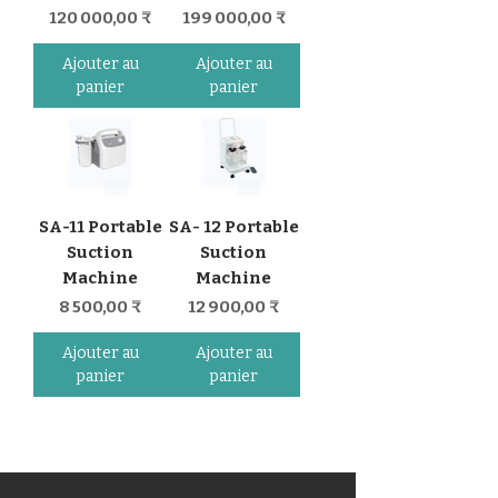
Prix
Prix
120 000,00 ₹
199 000,00 ₹
Ajouter au
Ajouter au
panier
panier
SA-11 Portable
SA- 12 Portable
Suction
Suction
Machine
Machine
Prix
Prix
8 500,00 ₹
12 900,00 ₹
Ajouter au
Ajouter au
panier
panier