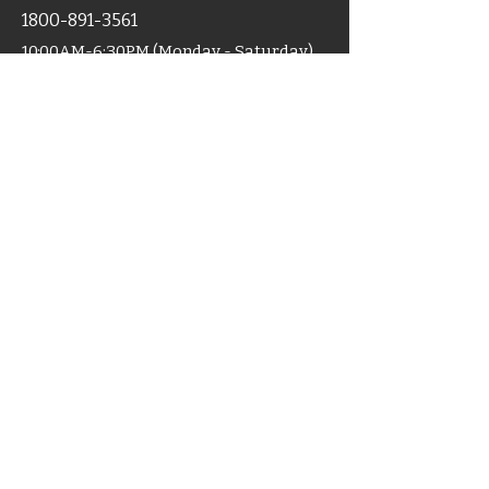
1800-891-3561
10:00AM-6:30PM (Monday - Saturday)
For Sales
+91 9319008055
Shop
Home
Categories
Support
Certificates
Blog
Terms & Condition
Disclaimer
Shipping
Cancellation
Policy
Policy
ACCU-MART
Industrial Unit-
39
Block- B, Sector-
63