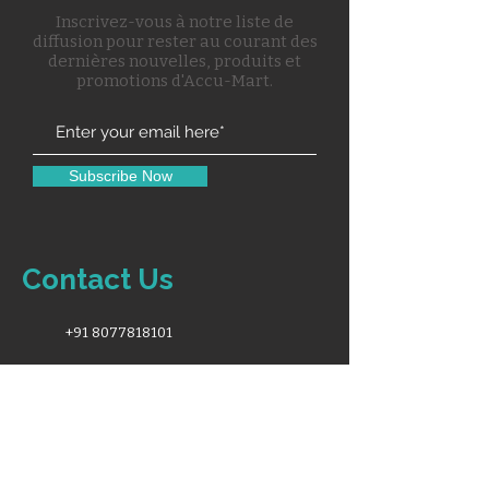
Inscrivez-vous à notre liste de
diffusion pour rester au courant des
dernières nouvelles, produits et
promotions d'Accu-Mart.
Subscribe Now
Contact Us
+91 8077818101
Support@accuremedical.in
Our Toll Free No.
1800-891-3561
10:00AM-6:30PM (Monday - Saturday)