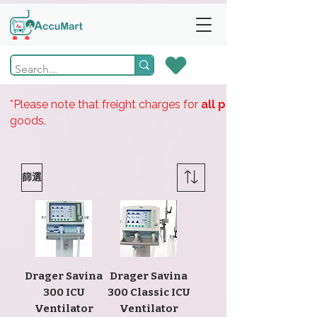
*Please note that freight charges for
all products
goods.
篩選
Drager Savina
Drager Savina
300 ICU
300 Classic ICU
Ventilator
Ventilator