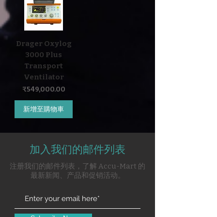
Drager Oxylog
3000 Plus
Transport
Ventilator
價格
₹549,000.00
新增至購物車
加入我们的邮件列表
注册我们的邮件列表，了解 Accu-Mart 的
最新新闻、产品和促销活动。