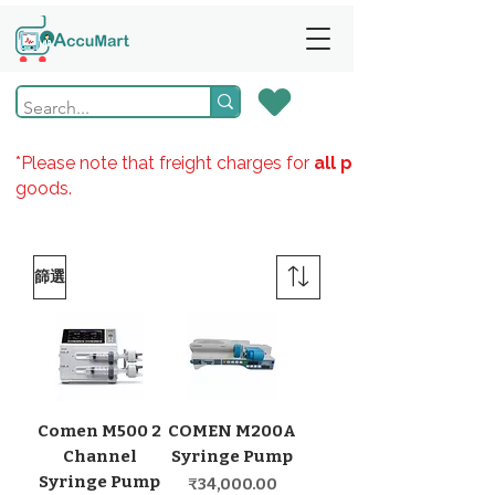
*Please note that freight charges for
all products
goods.
篩選
Comen M500 2
COMEN M200A
Channel
Syringe Pump
Syringe Pump
價格
₹34,000.00